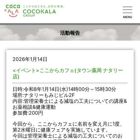
MENU
活動報告
2026年1月14日
<イベント>ここからカフェ(タウン薬局 ナタリー
店)
日時:令和8年1月14日(水)14時00分～15時30分
場所:ナタリーもみじビル2F
内容:管理栄養士による減塩の工夫についての講座&
お薬相談&健康運動
参加費:200円
今回から、ここからカフェに名前を変え月に1度、
第2水曜日に健康フェアを実施しています。
今回は管理栄養士による減塩の工夫についてのお