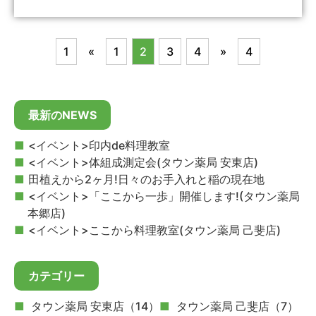
1
«
1
2
3
4
»
4
最新のNEWS
<イベント>印内de料理教室
<イベント>体組成測定会(タウン薬局 安東店)
田植えから2ヶ月!日々のお手入れと稲の現在地
<イベント>「ここから一歩」開催します!(タウン薬局
本郷店)
<イベント>ここから料理教室(タウン薬局 己斐店)
カテゴリー
タウン薬局 安東店（14）
タウン薬局 己斐店（7）