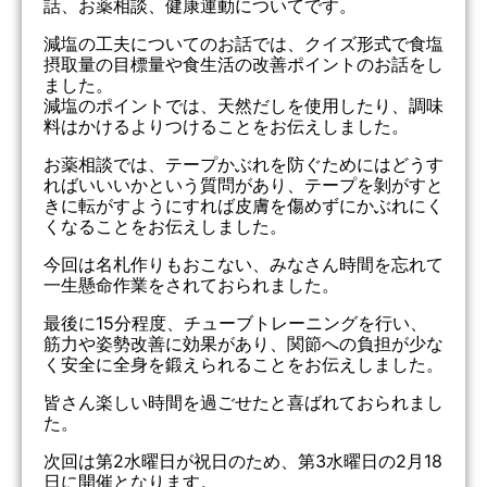
話、お薬相談、健康運動についてです。
減塩の工夫についてのお話では、クイズ形式で食塩
摂取量の目標量や食生活の改善ポイントのお話をし
ました。
減塩のポイントでは、天然だしを使用したり、調味
料はかけるよりつけることをお伝えしました。
お薬相談では、テープかぶれを防ぐためにはどうす
ればいいいかという質問があり、テープを剝がすと
きに転がすようにすれば皮膚を傷めずにかぶれにく
くなることをお伝えしました。
今回は名札作りもおこない、みなさん時間を忘れて
一生懸命作業をされておられました。
最後に15分程度、チューブトレーニングを行い、
筋力や姿勢改善に効果があり、関節への負担が少な
く安全に全身を鍛えられることをお伝えしました。
皆さん楽しい時間を過ごせたと喜ばれておられまし
た。
次回は第2水曜日が祝日のため、第3水曜日の2月18
日に開催となります。