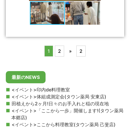
1
2
»
2
最新のNEWS
<イベント>印内de料理教室
<イベント>体組成測定会(タウン薬局 安東店)
田植えから2ヶ月!日々のお手入れと稲の現在地
<イベント>「ここから一歩」開催します!(タウン薬局
本郷店)
<イベント>ここから料理教室(タウン薬局 己斐店)