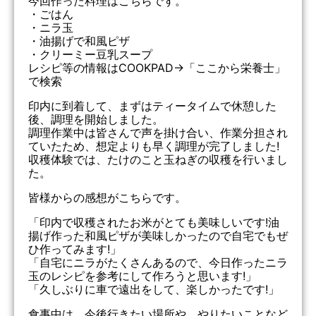
今回作った料理はこちらです。
・ごはん
・ニラ玉
・油揚げで和風ピザ
・クリーミー豆乳スープ
レシピ等の情報はCOOKPAD→「ここから栄養士」
で検索
印内に到着して、まずはティータイムで休憩した
後、調理を開始しました。
調理作業中は皆さんで声を掛け合い、作業分担され
ていたため、想定よりも早く調理が完了しました!
収穫体験では、たけのこと玉ねぎの収穫を行いまし
た。
皆様からの感想がこちらです。
「印内で収穫されたお米がとても美味しいです!油
揚げ作った和風ピザが美味しかったので自宅でもぜ
ひ作ってみます!」
「自宅にニラがたくさんあるので、今日作ったニラ
玉のレシピを参考にして作ろうと思います!」
「久しぶりに車で遠出をして、楽しかったです!」
食事中は、今後行きたい場所や、やりたいことなど