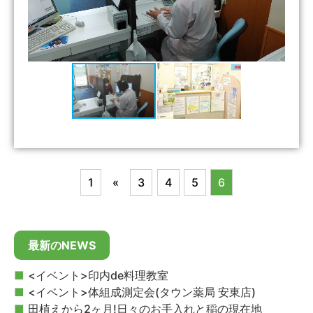
1
«
3
4
5
6
最新のNEWS
<イベント>印内de料理教室
<イベント>体組成測定会(タウン薬局 安東店)
田植えから2ヶ月!日々のお手入れと稲の現在地