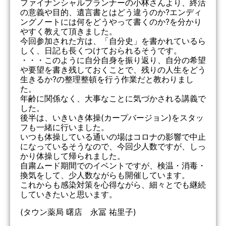
ファイナンシャルプランナーの小林さんより、終活
の意義や目的、遺言書とはどう違うのか?エンディ
ングノートには何をどうやって書くのか?を分かり
やすく教えて頂きました。
今回参加された方は、「自分史」を書かれているら
しく、日記も長くつけておられるそうです。
・・・このように自分自身を振り返り、自分の希望
や要望を書き残しておくことで、残りの人生をどう
生きるか?の整理整頓を行う作業だと教わりまし
た。
年齢に関係なく、大事なことに気づかされる講義で
した。
後半は、いきいき体操(カープバージョン)をスタッ
フも一緒に行いました。
いつも体操している通いの場はコロナの影響で中止
になっているそうなので、今回少人数ですが、しっ
かり体操して帰られました。
自粛ムード期間でのイベントですが、検温・消毒・
換気をして、少人数ながらも開催しています。
これからも感染対策を心得ながら、細々とでも継続
していきたいと思います。
(タウン薬局 曙店 永冨 祐里子)