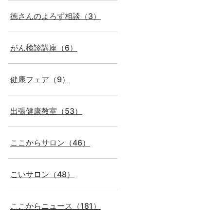
徳さんのよろず相談（3）
がん検診講座（6）
健康フェア（9）
出張健康教室（53）
ここからサロン（46）
こいサロン（48）
ここからニュース（181）