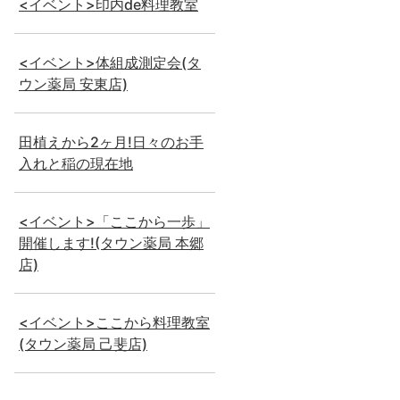
<イベント>印内de料理教室
<イベント>体組成測定会(タ
ウン薬局 安東店)
田植えから2ヶ月!日々のお手
入れと稲の現在地
<イベント>「ここから一歩」
開催します!(タウン薬局 本郷
店)
<イベント>ここから料理教室
(タウン薬局 己斐店)