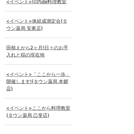
<イベント>印内de料理教室
<イベント>体組成測定会(タ
ウン薬局 安東店)
田植えから2ヶ月!日々のお手
入れと稲の現在地
<イベント>「ここから一歩」
開催します!(タウン薬局 本郷
店)
<イベント>ここから料理教室
(タウン薬局 己斐店)