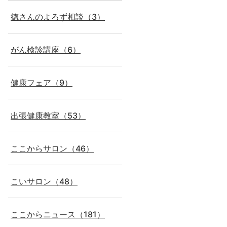
徳さんのよろず相談（3）
と
がん検診講座（6）
健康フェア（9）
出張健康教室（53）
ここからサロン（46）
こいサロン（48）
ここからニュース（181）